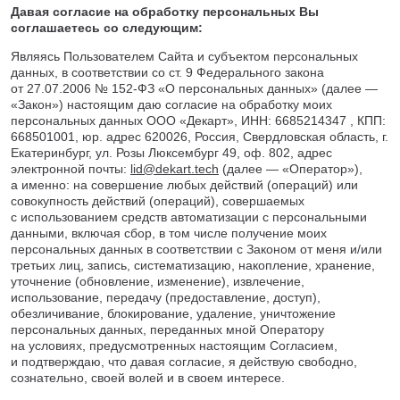
Кронштейны
Воронеж
Давая согласие на обработку персональных Вы
соглашаетесь со следующим:
Опоры контактной сети
Донецк
Винтовые сваи
Екатеринбург
Являясь Пользователем Сайта и субъектом персональных
данных, в соответствии со ст. 9 Федерального закона
Рамные опоры для дорожных знаков
Ижевск
от 27.07.2006 № 152-ФЗ «О персональных данных» (далее —
Цоколи
Иркутск
«Закон») настоящим даю согласие на обработку моих
Казань
персональных данных ООО «Декарт», ИНН: 6685214347 , КПП:
668501001, юр. адрес 620026, Россия, Свердловская область, г.
Кемерово
Екатеринбург, ул. Розы Люксембург 49, оф. 802, адрес
Киров
электронной почты:
lid@dekart.tech
(далее — «Оператор»),
Краснодар
а именно: на совершение любых действий (операций) или
совокупность действий (операций), совершаемых
Красноярск
с использованием средств автоматизации с персональными
Курск
данными, включая сбор, в том числе получение моих
Липецк
персональных данных в соответствии с Законом от меня и/или
третьих лиц, запись, систематизацию, накопление, хранение,
Луганск
уточнение (обновление, изменение), извлечение,
Мариуполь
использование, передачу (предоставление, доступ),
Москва
обезличивание, блокирование, удаление, уничтожение
персональных данных, переданных мной Оператору
Мурманск
на условиях, предусмотренных настоящим Согласием,
Набережные Челны
и подтверждаю, что давая согласие, я действую свободно,
Нефтеюганск
сознательно, своей волей и в своем интересе.
Нижневартовск