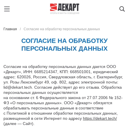
Главная
Согласие на обработку персональных данных
СОГЛАСИЕ НА ОБРАБОТКУ
ПЕРСОНАЛЬНЫХ ДАННЫХ
Главная
МАРИУПОЛЬ
Каталог продукции
Oпоры oсвeщения
О предприятии
Мачты освещения
Архангельск
Согласие на обработку персональных данных дается ООО
Производство
Закладные детали фундамента
Астрахань
«Декарт», ИНН: 6685214347, КПП: 668501001, юридический
Услуги
Парковые опоры освещения
адрес: 620026, Россия, Свердловская область, г. Екатеринбург,
Барнаул
ул. Розы Люксембург 49, оф. 802, адрес электронной почты:
Новости
Светильники
Благовещенск
lid@dekart.tech
. Согласие действует до его отзыва. Обработка
Контакты
Ж/Д опоры контактной сети
Брянск
персональных данных осуществляется
Наличие на складе
Мачты сотовой связи
на основании ст. 6 Федерального закона от 27.07.2006 № 152-
Великий Новгород
ФЗ «О персональных данных». ООО «Декарт» обязуется
Опоры ЛЭП
Владивосток
МАРИУПОЛЬ
обрабатывать персональные данные в соответствие
Светофорные опоры
Владимир
с Политикой в отношении обработки персональных данных,
Получить расчет
Прожекторные мачты
размещенной в сети Интернет по адресу
https://dekart.tech/
Волгоград
(далее — Сайт).
8 800 600-45-22
Молниеотводы
Вологда
lid@dekart.tech