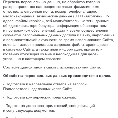
Перечень персональных данных, на обработку которых
Нижнекамск
распространяется настоящее согласие: фамилия, имя,
отчество, электронная почта, номер телефона, адрес
Нижний Новгород
местонахождения, технические данные (HTTP-заголовки, IP-
Новосибирск
адрес, файлы «cookie», веб-маяки/пиксельные теги, данные
Норильск
об идентификаторе браузера, информация об аппаратном
и программном обеспечении), дата и время осуществления
Омск
субъектом персональных данных доступа к Сайту, информация
Оренбург
о пользовательской активности во время использования Сайта,
Пермь
включая: история поисковых запросов, файлы, хранящиеся
в системах Сайта, а также иная информация, прямо или
Петрозаводск
косвенно относящая ко мне и необходимая для целей,
Ростов на Дону
указанных в настоящем согласии.
Рязань
Согласие дается мной в связи с использованием Сайта.
Самара
Санкт-Петербург
Обработка персональных данных производится в целях:
Саранск
- Подготовка и направление ответов на запросы
Саратов
Пользователей, сделанных через Сайт;
Севастополь
- Подготовка коммерческих предложений;
Симферополь
- Подготовка договоров, приложений, спецификаций
Сочи
и сопутствующих документов;
Сургут