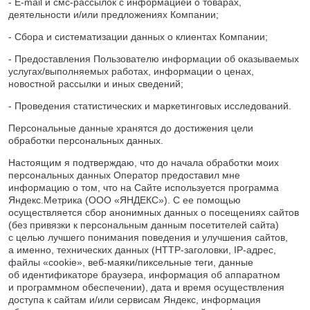
- E-mail и смс-рассылок с информацией о товарах,
Тверь
деятельности и/или предложениях Компании;
Тольятти
Тула
- Сбора и систематизации данных о клиентах Компании;
Тюмень
- Предоставления Пользователю информации об оказываемых
Уфа
услугах/выполняемых работах, информации о ценах,
новостной рассылки и иных сведений;
Хабаровск
Чебоксары
- Проведения статистических и маркетинговых исследований.
Челябинск
Персональные данные хранятся до достижения цели
Череповец
обработки персональных данных.
Чита
Настоящим я подтверждаю, что до начала обработки моих
Ярославль
персональных данных Оператор предоставил мне
информацию о том, что на Сайте используется программа
Яндекс.Метрика (ООО «ЯНДЕКС»). С ее помощью
осуществляется сбор анонимных данных о посещениях сайтов
(без привязки к персональным данным посетителей сайта)
с целью лучшего понимания поведения и улучшения сайтов,
а именно, технических данных (HTTP-заголовки, IP-адрес,
файлы «cookie», веб-маяки/пиксельные теги, данные
об идентификаторе браузера, информация об аппаратном
и программном обеспечении), дата и время осуществления
доступа к сайтам и/или сервисам Яндекс, информация