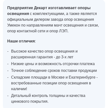
Кронштейны
Воронеж
Предприятие Декарт изготавливает опоры
Опоры контактной сети
Донецк
освещения
с комплектующими, а также является
Винтовые сваи
Екатеринбург
официальным дилером завода опор освещения
Рамные опоры для дорожных знаков
Ижевск
Умекон по направлениям мачт освещения и связи,
Цоколи
Иркутск
опор контактной сети и опор ЛЭП.
Казань
Кемерово
Наши отличия
:
Киров
Краснодар
Высокое качество опор освещения и
Красноярск
расширенная гарантия - до 3-х лет
Курск
Низкие цены и возможность отсрочки платежа
Липецк
Точное соблюдение сроков поставки продукции
Луганск
Складские площади в Москве и Екатеринбурге -
Мариуполь
востребованные позиции опор освещения в
Москва
наличии!
Мурманск
Детальный контроль толщины и качества
Набережные Челны
цинкового покрытия.
Нефтеюганск
Нижневартовск