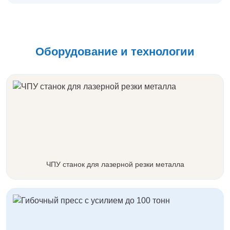
Нижнекамск
Нижний Новгород
Новосибирск
Норильск
Оборудование и технологии
Омск
Оренбург
Пермь
Петрозаводск
Ростов на Дону
Рязань
Самара
Санкт-Петербург
Саранск
ЧПУ станок для лазерной резки металла
Саратов
Севастополь
Симферополь
Сочи
Сургут