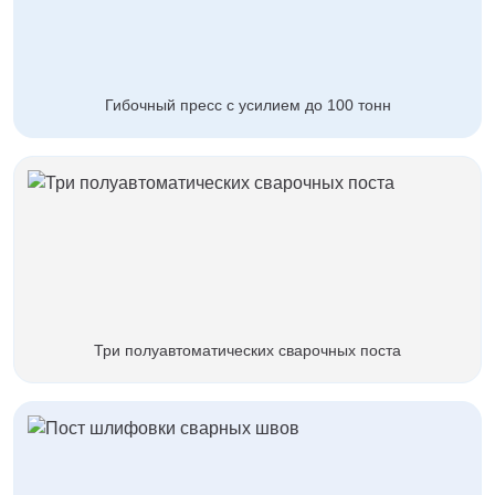
Тверь
Тольятти
Тула
Тюмень
Гибочный пресс с усилием до 100 тонн
Уфа
Хабаровск
Чебоксары
Челябинск
Череповец
Чита
Ярославль
Три полуавтоматических сварочных поста