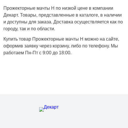
Нижнекамск
Прожекторные мачты Н по низкой цене в компании
Нижний Новгород
Декарт. Товары, представленные в каталоге, в наличии
Новосибирск
и доступны для заказа. Доставка осуществляется как по
Норильск
городу, так и по области.
Омск
Купить товар Прожекторные мачты Н можно на сайте,
Оренбург
оформив заявку через корзину, либо по телефону. Мы
Пермь
работаем Пн-Пт с 9:00 до 18:00.
Петрозаводск
Ростов на Дону
Рязань
Самара
Санкт-Петербург
Саранск
Саратов
Севастополь
Симферополь
Сочи
Сургут