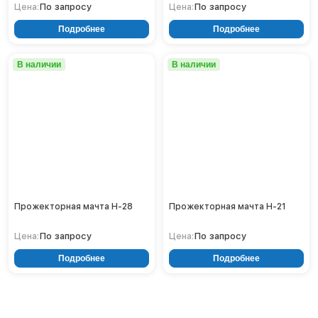
По запросу
Кронштейны
По запросу
Цена:
Цена:
Воронеж
Опоры контактной сети
Донецк
Подробнее
Подробнее
Винтовые сваи
Екатеринбург
Рамные опоры для дорожных знаков
Ижевск
В наличии
В наличии
Цоколи
Иркутск
Казань
Кемерово
Киров
Краснодар
Красноярск
Курск
Липецк
Прожекторная мачта Н-28
Прожекторная мачта Н-21
Луганск
Мариуполь
По запросу
По запросу
Цена:
Цена:
Москва
Подробнее
Подробнее
Мурманск
Набережные Челны
Нефтеюганск
Нижневартовск