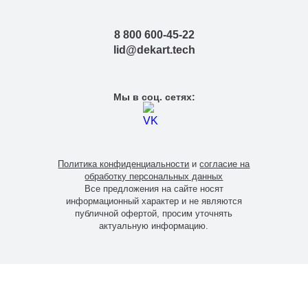
Тверь
Тольятти
8 800 600-45-22
Тула
lid@dekart.tech
Тюмень
Уфа
Хабаровск
Мы в соц. сетях:
Чебоксары
Челябинск
Череповец
Чита
Политика конфиденциальности
и
согласие на
Ярославль
обработку персональных данных
Все предложения на сайте носят
информационный характер и не являются
публичной офертой, просим уточнять
актуальную информацию.