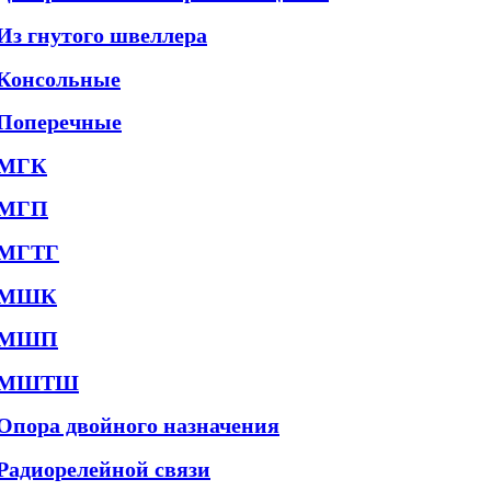
Из гнутого швеллера
Консольные
Поперечные
МГК
МГП
МГТГ
МШК
МШП
МШТШ
Опора двойного назначения
Радиорелейной связи