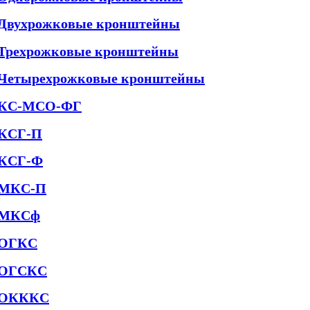
Двухрожковые кронштейны
Трехрожковые кронштейны
Четырехрожковые кронштейны
КС-МСО-ФГ
КСГ-П
КСГ-Ф
МКС-П
МКСф
ОГКС
ОГСКС
ОКККС