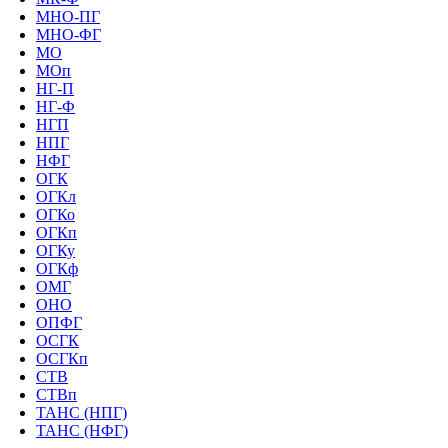
МНО-ПГ
МНО-ФГ
МО
МОп
НГ-П
НГ-Ф
НГП
НПГ
НФГ
ОГК
ОГКл
ОГКо
ОГКп
ОГКу
ОГКф
ОМГ
ОНО
ОПФГ
ОСГК
ОСГКп
СТВ
СТВп
ТАНС (НПГ)
ТАНС (НФГ)