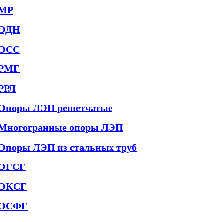
МР
ОДН
ОСС
РМГ
РРЛ
Опоры ЛЭП решетчатые
Многогранные опоры ЛЭП
Опоры ЛЭП из стальных труб
ОГСГ
ОКСГ
ОСФГ