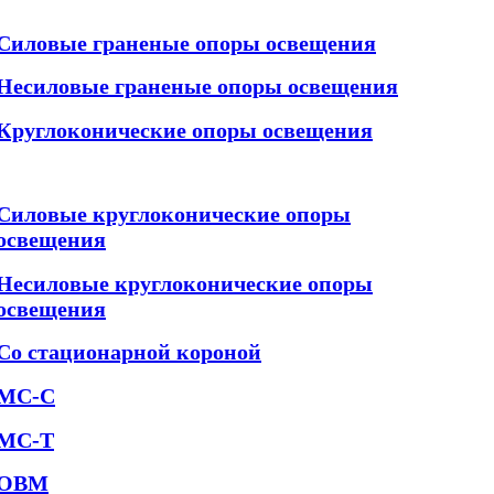
Силовые граненые опоры освещения
Несиловые граненые опоры освещения
Круглоконические опоры освещения
Силовые круглоконические опоры
освещения
Несиловые круглоконические опоры
освещения
Со стационарной короной
МС-С
МС-Т
ОВМ