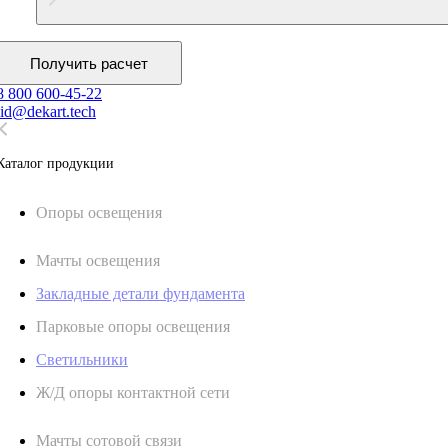
Получить расчет
8 800 600-45-22
lid@dekart.tech
Каталог продукции
Oпоры oсвeщения
Мачты освещения
Закладные детали фундамента
Парковые опоры освещения
Светильники
Ж/Д опоры контактной сети
Мачты сотовой связи