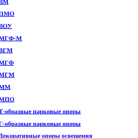
ВМ
ПМО
ВОУ
МГФ-М
ВГМ
МГФ
МГМ
ММ
МПО
Т-образные парковые опоры
Г-образные парковые опоры
Декоративные опоры освещения