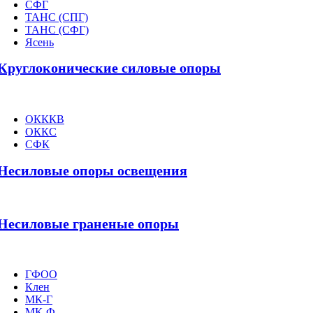
СФГ
ТАНС (СПГ)
ТАНС (СФГ)
Ясень
Круглоконические силовые опоры
ОКККВ
ОККС
СФК
Несиловые опоры освещения
Несиловые граненые опоры
ГФОО
Клен
МК-Г
МК-Ф