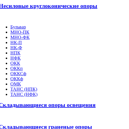
Несиловые круглоконические опоры
Бульвар
МНО-ПК
МНО-ФК
НК-П
НК-Ф
НПК
НФК
ОКК
ОККп
ОККСф
ОККф
ОМК
ТАНС (НПК)
ТАНС (НФК)
Складывающиеся опоры освещения
Складывающиеся граненые опоры