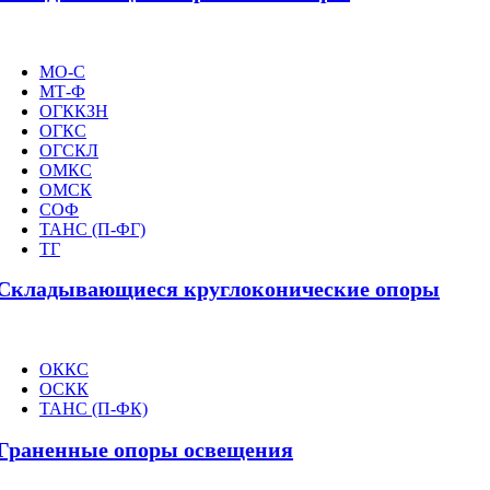
МО-С
МТ-Ф
ОГККЗН
ОГКС
ОГСКЛ
ОМКС
ОМСК
СОФ
ТАНС (П-ФГ)
ТГ
Складывающиеся круглоконические опоры
ОККС
ОСКК
ТАНС (П-ФК)
Граненные опоры освещения