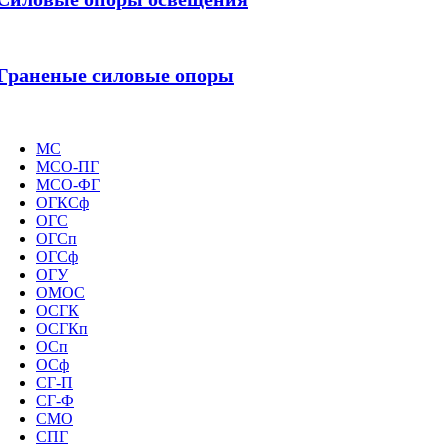
Граненые силовые опоры
МС
МСО-ПГ
МСО-ФГ
ОГКСф
ОГС
ОГСп
ОГСф
ОГУ
ОМОС
ОСГК
ОСГКп
ОСп
ОСф
СГ-П
СГ-Ф
СМО
СПГ