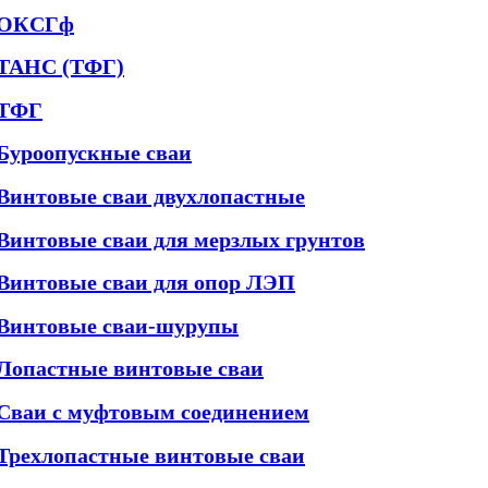
ОКСГф
ТАНС (ТФГ)
ТФГ
Буроопускные сваи
Винтовые сваи двухлопастные
Винтовые сваи для мерзлых грунтов
Винтовые сваи для опор ЛЭП
Винтовые сваи-шурупы
Лопастные винтовые сваи
Сваи с муфтовым соединением
Трехлопастные винтовые сваи