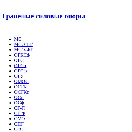
Граненые силовые опоры
МС
МСО-ПГ
МСО-ФГ
ОГКСф
ОГС
ОГСп
ОГСф
ОГУ
ОМОС
ОСГК
ОСГКп
ОСп
ОСф
СГ-П
СГ-Ф
СМО
СПГ
СФГ