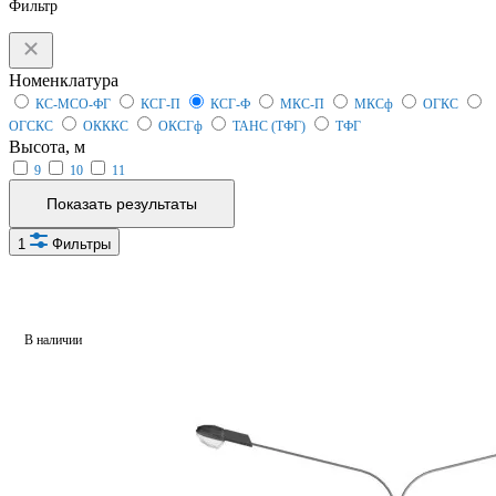
Фильтр
Номенклатура
КС-МСО-ФГ
КСГ-П
КСГ-Ф
МКС-П
МКСф
ОГКС
ОГСКС
ОКККС
ОКСГф
ТАНС (ТФГ)
ТФГ
Высота, м
9
10
11
Показать результаты
1
Фильтры
В наличии