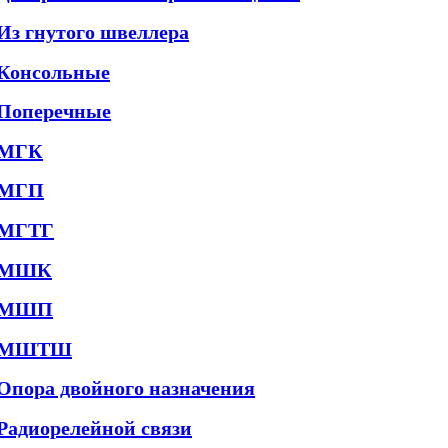
Из гнутого швеллера
Консольные
Поперечные
МГК
МГП
МГТГ
МШК
МШП
МШТШ
Опора двойного назначения
Радиорелейной связи