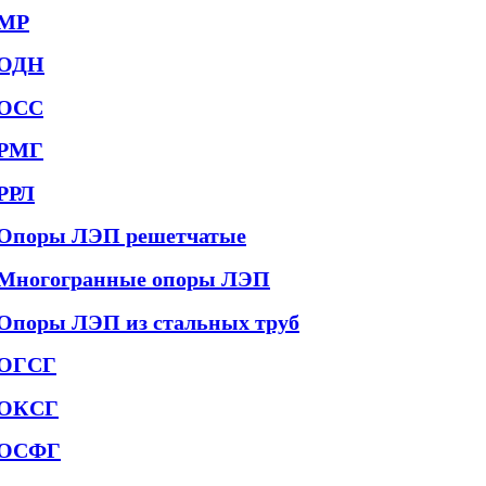
МР
ОДН
ОСС
РМГ
РРЛ
Опоры ЛЭП решетчатые
Многогранные опоры ЛЭП
Опоры ЛЭП из стальных труб
ОГСГ
ОКСГ
ОСФГ