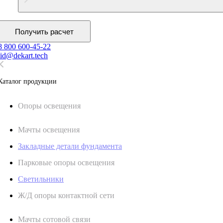
Получить расчет
8 800 600-45-22
lid@dekart.tech
Каталог продукции
Oпоры oсвeщения
Мачты освещения
Закладные детали фундамента
Парковые опоры освещения
Светильники
Ж/Д опоры контактной сети
Мачты сотовой связи