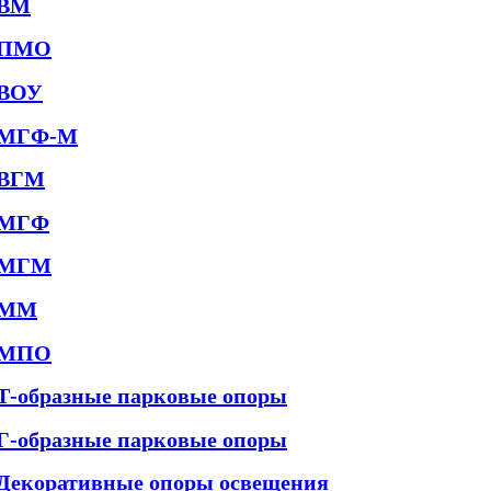
ВМ
ПМО
ВОУ
МГФ-М
ВГМ
МГФ
МГМ
ММ
МПО
Т-образные парковые опоры
Г-образные парковые опоры
Декоративные опоры освещения