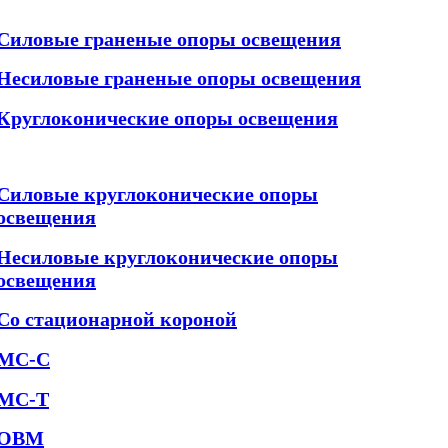
Силовые граненые опоры освещения
Несиловые граненые опоры освещения
Круглоконические опоры освещения
Силовые круглоконические опоры
освещения
Несиловые круглоконические опоры
освещения
Со стационарной короной
МС-С
МС-Т
ОВМ