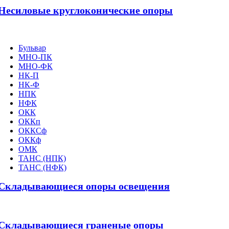
Несиловые круглоконические опоры
Бульвар
МНО-ПК
МНО-ФК
НК-П
НК-Ф
НПК
НФК
ОКК
ОККп
ОККСф
ОККф
ОМК
ТАНС (НПК)
ТАНС (НФК)
Складывающиеся опоры освещения
Складывающиеся граненые опоры