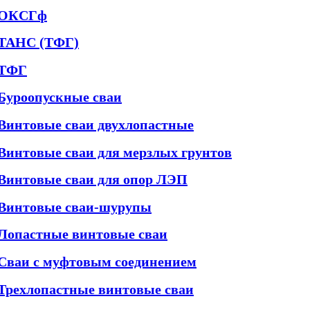
ОКСГф
ТАНС (ТФГ)
ТФГ
Буроопускные сваи
Винтовые сваи двухлопастные
Винтовые сваи для мерзлых грунтов
Винтовые сваи для опор ЛЭП
Винтовые сваи-шурупы
Лопастные винтовые сваи
Сваи с муфтовым соединением
Трехлопастные винтовые сваи