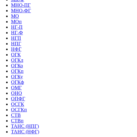
МНО-ПГ
МНО-ФГ
МО
МОп
НГ-П
НГ-Ф
НГП
НПГ
НФГ
ОГК
ОГКл
ОГКо
ОГКп
ОГКу
ОГКф
ОМГ
ОНО
ОПФГ
ОСГК
ОСГКп
СТВ
СТВп
ТАНС (НПГ)
ТАНС (НФГ)