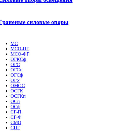
Граненые силовые опоры
МС
МСО-ПГ
МСО-ФГ
ОГКСф
ОГС
ОГСп
ОГСф
ОГУ
ОМОС
ОСГК
ОСГКп
ОСп
ОСф
СГ-П
СГ-Ф
СМО
СПГ