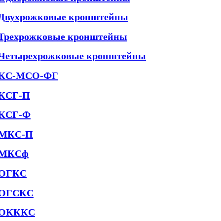
Двухрожковые кронштейны
Трехрожковые кронштейны
Четырехрожковые кронштейны
КС-МСО-ФГ
КСГ-П
КСГ-Ф
МКС-П
МКСф
ОГКС
ОГСКС
ОКККС