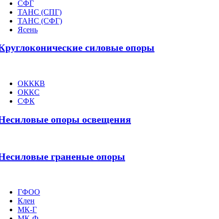
СФГ
ТАНС (СПГ)
ТАНС (СФГ)
Ясень
Круглоконические силовые опоры
ОКККВ
ОККС
СФК
Несиловые опоры освещения
Несиловые граненые опоры
ГФОО
Клен
МК-Г
МК-Ф