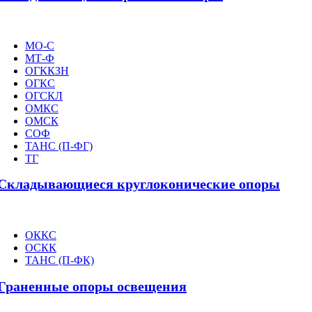
МО-С
МТ-Ф
ОГККЗН
ОГКС
ОГСКЛ
ОМКС
ОМСК
СОФ
ТАНС (П-ФГ)
ТГ
Складывающиеся круглоконические опоры
ОККС
ОСКК
ТАНС (П-ФК)
Граненные опоры освещения