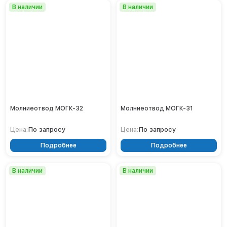
В наличии
В наличии
Нижнекамск
Нижний Новгород
Новосибирск
Норильск
Омск
Оренбург
Пермь
Петрозаводск
Ростов на Дону
Молниеотвод МОГК-32
Молниеотвод МОГК-31
Рязань
По запросу
По запросу
Цена:
Цена:
Самара
Санкт-Петербург
Подробнее
Подробнее
Саранск
Саратов
В наличии
В наличии
Севастополь
Симферополь
Сочи
Сургут