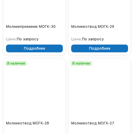
Тверь
Тольятти
Тула
Тюмень
Молниеприемник МОГК-30
Молниеотвод МОГК-29
Уфа
Хабаровск
По запросу
По запросу
Цена:
Цена:
Чебоксары
Подробнее
Подробнее
Челябинск
Череповец
В наличии
В наличии
Чита
Ярославль
Молниеотвод МОГК-28
Молниеотвод МОГК-27