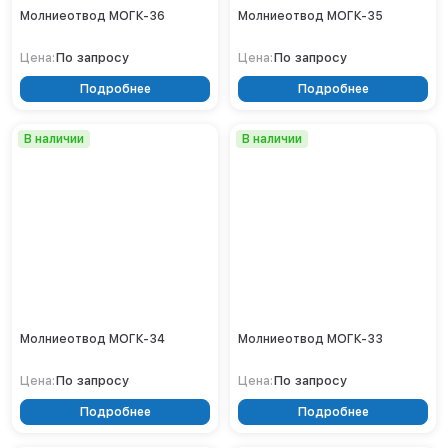
23
Кронштейны
Воронеж
Молниеотвод МОГК-36
Молниеотвод МОГК-35
24
Опоры контактной сети
Донецк
25
По запросу
Винтовые сваи
По запросу
Цена:
Цена:
Екатеринбург
26
27
Рамные опоры для дорожных знаков
Ижевск
Подробнее
Подробнее
28
Цоколи
Иркутск
29
Казань
30
В наличии
В наличии
31
Кемерово
32
Киров
33
Краснодар
34
35
Красноярск
36
Курск
Липецк
Луганск
Мариуполь
Молниеотвод МОГК-34
Молниеотвод МОГК-33
Москва
Мурманск
По запросу
По запросу
Цена:
Цена:
Набережные Челны
Подробнее
Подробнее
Нефтеюганск
Нижневартовск