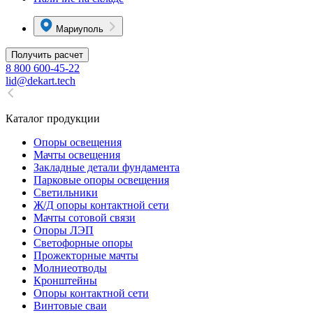
Мариуполь
Получить расчет
8 800 600-45-22
lid@dekart.tech
Каталог продукции
Oпоры oсвeщения
Мачты освещения
Закладные детали фундамента
Парковые опоры освещения
Светильники
Ж/Д опоры контактной сети
Мачты сотовой связи
Опоры ЛЭП
Светофорные опоры
Прожекторные мачты
Молниеотводы
Кронштейны
Опоры контактной сети
Винтовые сваи