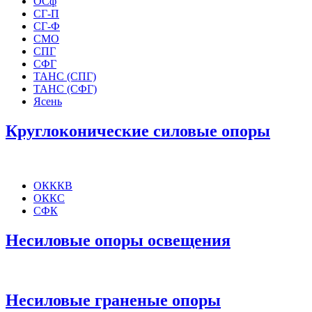
ОСф
СГ-П
СГ-Ф
СМО
СПГ
СФГ
ТАНС (СПГ)
ТАНС (СФГ)
Ясень
Круглоконические силовые опоры
ОКККВ
ОККС
СФК
Несиловые опоры освещения
Несиловые граненые опоры