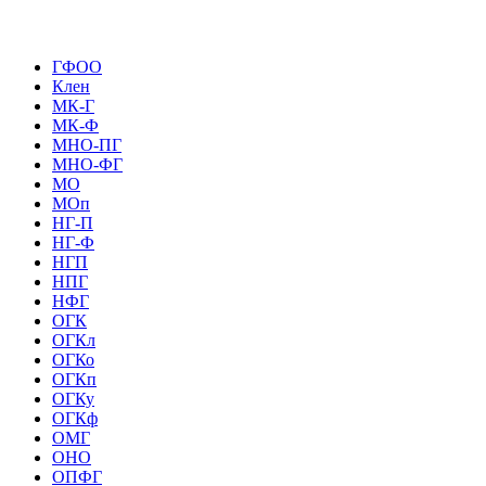
ГФОО
Клен
МК-Г
МК-Ф
МНО-ПГ
МНО-ФГ
МО
МОп
НГ-П
НГ-Ф
НГП
НПГ
НФГ
ОГК
ОГКл
ОГКо
ОГКп
ОГКу
ОГКф
ОМГ
ОНО
ОПФГ