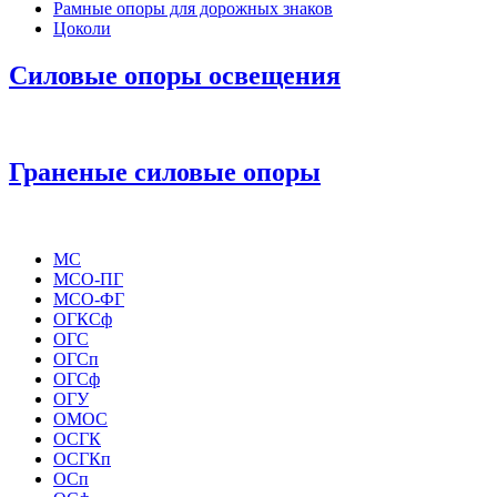
Рамные опоры для дорожных знаков
Цоколи
Силовые опоры освещения
Граненые силовые опоры
МС
МСО-ПГ
МСО-ФГ
ОГКСф
ОГС
ОГСп
ОГСф
ОГУ
ОМОС
ОСГК
ОСГКп
ОСп