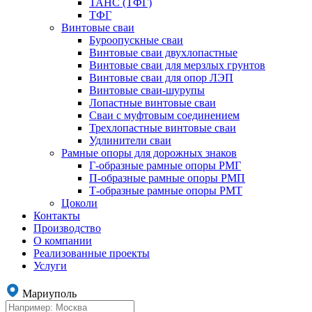
ТАНС (ТФГ)
ТФГ
Винтовые сваи
Буроопускные сваи
Винтовые сваи двухлопастные
Винтовые сваи для мерзлых грунтов
Винтовые сваи для опор ЛЭП
Винтовые сваи-шурупы
Лопастные винтовые сваи
Сваи с муфтовым соединением
Трехлопастные винтовые сваи
Удлинители сваи
Рамные опоры для дорожных знаков
Г-образные рамные опоры РМГ
П-образные рамные опоры РМП
Т-образные рамные опоры РМТ
Цоколи
Контакты
Производство
О компании
Реализованные проекты
Услуги
Мариуполь