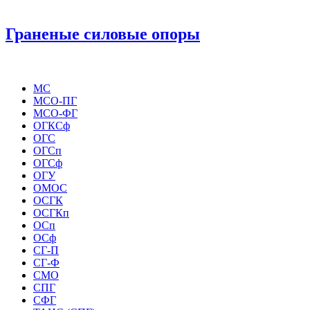
Граненые силовые опоры
МС
МСО-ПГ
МСО-ФГ
ОГКСф
ОГС
ОГСп
ОГСф
ОГУ
ОМОС
ОСГК
ОСГКп
ОСп
ОСф
СГ-П
СГ-Ф
СМО
СПГ
СФГ