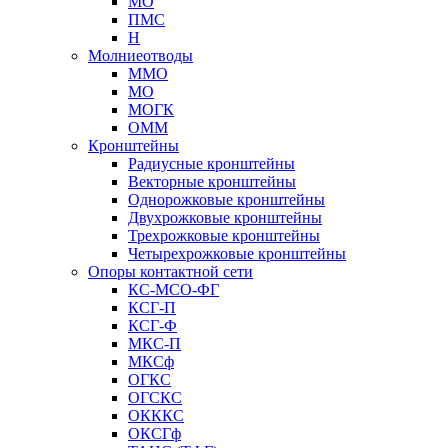
МО
ПМС
Н
Молниеотводы
ММО
МО
МОГК
ОММ
Кронштейны
Радиусные кронштейны
Векторные кронштейны
Однорожковые кронштейны
Двухрожковые кронштейны
Трехрожковые кронштейны
Четырехрожковые кронштейны
Опоры контактной сети
КС-МСО-ФГ
КСГ-П
КСГ-Ф
МКС-П
МКСф
ОГКС
ОГСКС
ОКККС
ОКСГф