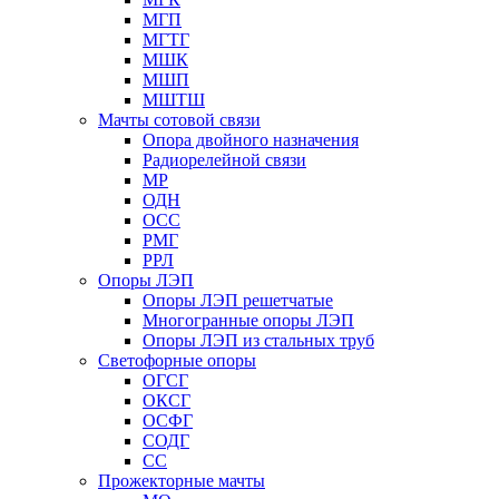
МГП
МГТГ
МШК
МШП
МШТШ
Мачты сотовой связи
Опора двойного назначения
Радиорелейной связи
МР
ОДН
ОСС
РМГ
РРЛ
Опоры ЛЭП
Опоры ЛЭП решетчатые
Многогранные опоры ЛЭП
Опоры ЛЭП из стальных труб
Светофорные опоры
ОГСГ
ОКСГ
ОСФГ
СОДГ
СС
Прожекторные мачты