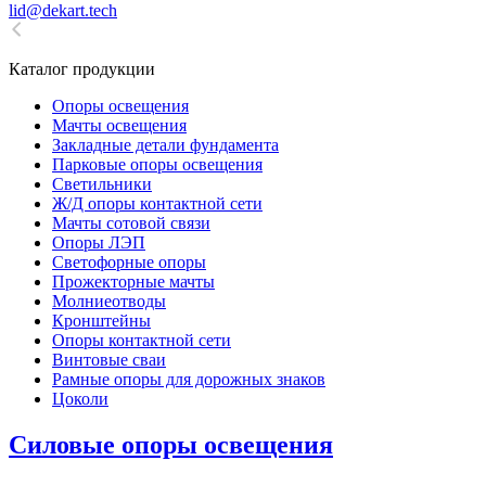
lid@dekart.tech
Каталог продукции
Oпоры oсвeщения
Мачты освещения
Закладные детали фундамента
Парковые опоры освещения
Светильники
Ж/Д опоры контактной сети
Мачты сотовой связи
Опоры ЛЭП
Светофорные опоры
Прожекторные мачты
Молниеотводы
Кронштейны
Опоры контактной сети
Винтовые сваи
Рамные опоры для дорожных знаков
Цоколи
Силовые опоры освещения