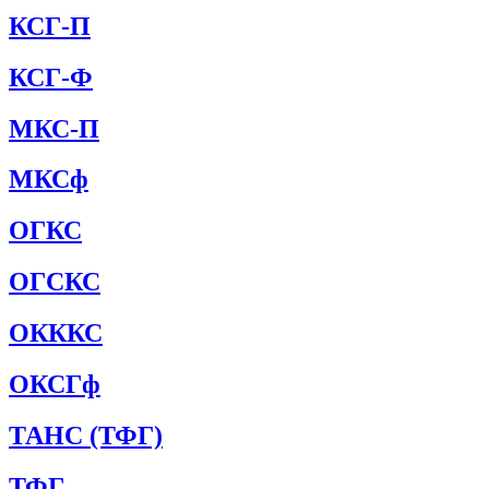
КСГ-П
КСГ-Ф
МКС-П
МКСф
ОГКС
ОГСКС
ОКККС
ОКСГф
ТАНС (ТФГ)
ТФГ