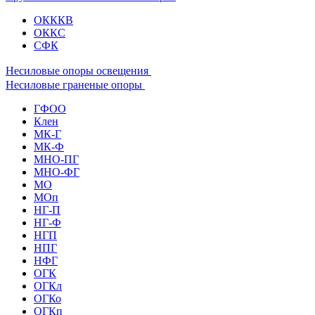
ОКККВ
ОККС
СФК
Несиловые опоры освещения
Несиловые граненые опоры
ГФОО
Клен
МК-Г
МК-Ф
МНО-ПГ
МНО-ФГ
МО
МОп
НГ-П
НГ-Ф
НГП
НПГ
НФГ
ОГК
ОГКл
ОГКо
ОГКп