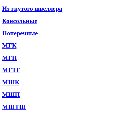
Из гнутого швеллера
Консольные
Поперечные
МГК
МГП
МГТГ
МШК
МШП
МШТШ