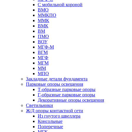
С мобильной короной
ВМО
ММКПО
ММК
ВМК
ВМ
ПМО
ВОУ
МГФ-М
ВГМ
МГФ
МГМ
ММ
МПО
Закладные детали фундамента
Парковые опоры освещения
Т-образные парковые опоры
Г-образные парковые опоры
Декоративные опоры освещения
Светильники
Ж/Д опоры контактной сети
Из гнутого швеллера
Консольные
Поперечные
МГК