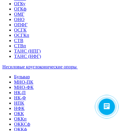
ОГКу
ОГКф
ОМГ
ОНО
ОПФГ
ОСГК
ОСГКп
СТВ
СТВп
ТАНС (НПГ)
ТАНС (НФГ)
Несиловые круглоконические опоры
Бульвар
МНО-ПК
МНО-ФК
НК-П
НК-Ф
НПК
НФК
ОКК
ОККп
ОККСф
ОККф