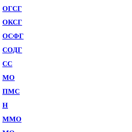
ОГСГ
ОКСГ
ОСФГ
СОДГ
СС
МО
ПМС
Н
ММО