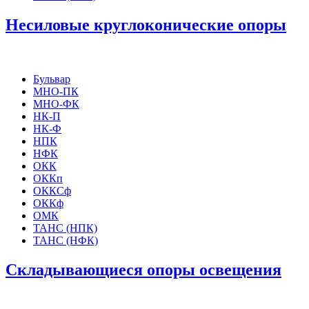
Несиловые круглоконические опоры
Бульвар
МНО-ПК
МНО-ФК
НК-П
НК-Ф
НПК
НФК
ОКК
ОККп
ОККСф
ОККф
ОМК
ТАНС (НПК)
ТАНС (НФК)
Складывающиеся опоры освещения