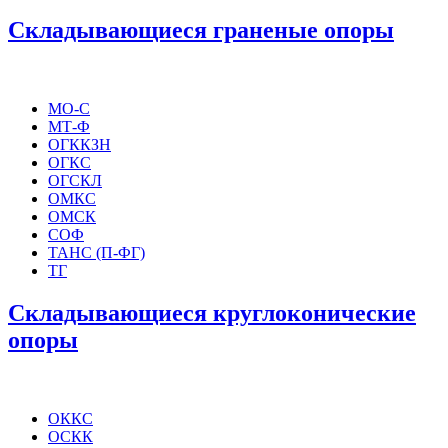
Складывающиеся граненые опоры
МО-С
МТ-Ф
ОГККЗН
ОГКС
ОГСКЛ
ОМКС
ОМСК
СОФ
ТАНС (П-ФГ)
ТГ
Складывающиеся круглоконические
опоры
ОККС
ОСКК