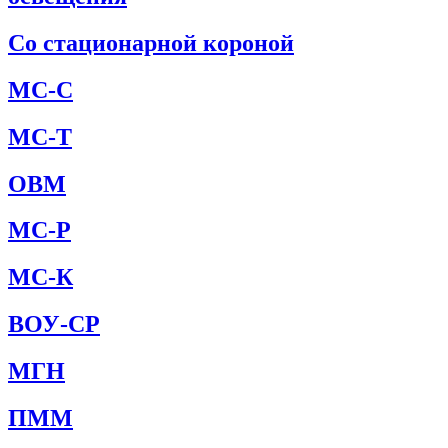
Со стационарной короной
МС-С
МС-Т
ОВМ
МС-Р
МС-К
ВОУ-СР
МГН
ПММ