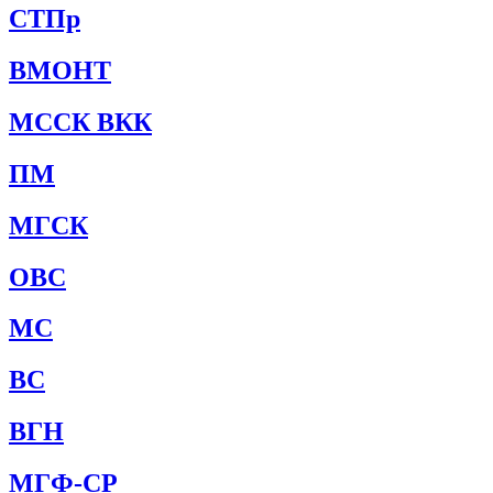
СТПр
ВМОНТ
МССК ВКК
ПМ
МГСК
ОВС
МС
ВС
ВГН
МГФ-СР