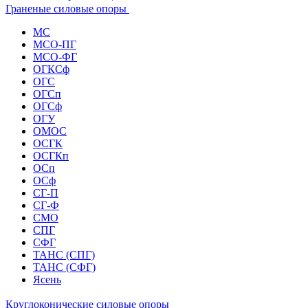
Граненые силовые опоры
МС
МСО-ПГ
МСО-ФГ
ОГКСф
ОГС
ОГСп
ОГСф
ОГУ
ОМОС
ОСГК
ОСГКп
ОСп
ОСф
СГ-П
СГ-Ф
СМО
СПГ
СФГ
ТАНС (СПГ)
ТАНС (СФГ)
Ясень
Круглоконические силовые опоры