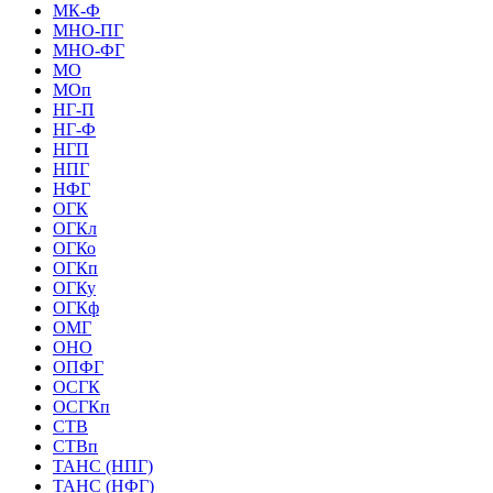
МК-Ф
МНО-ПГ
МНО-ФГ
МО
МОп
НГ-П
НГ-Ф
НГП
НПГ
НФГ
ОГК
ОГКл
ОГКо
ОГКп
ОГКу
ОГКф
ОМГ
ОНО
ОПФГ
ОСГК
ОСГКп
СТВ
СТВп
ТАНС (НПГ)
ТАНС (НФГ)