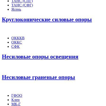
ТАНС (СПГ)
ТАНС (СФГ)
Ясень
Круглоконические силовые опоры
ОКККВ
ОККС
СФК
Несиловые опоры освещения
Несиловые граненые опоры
ГФОО
Клен
МК-Г