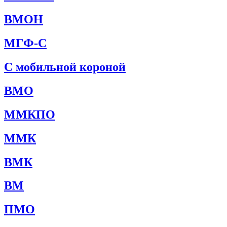
ВМОН
МГФ-С
С мобильной короной
ВМО
ММКПО
ММК
ВМК
ВМ
ПМО