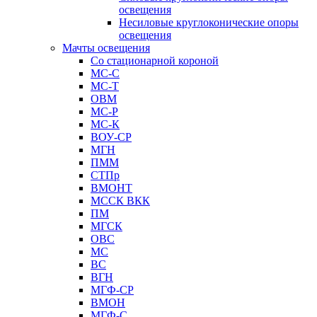
освещения
Несиловые круглоконические опоры
освещения
Мачты освещения
Со стационарной короной
МС-С
МС-Т
ОВМ
МС-Р
МС-К
ВОУ-СР
МГН
ПММ
СТПр
ВМОНТ
МССК ВКК
ПМ
МГСК
ОВС
МС
ВС
ВГН
МГФ-СР
ВМОН
МГФ-С