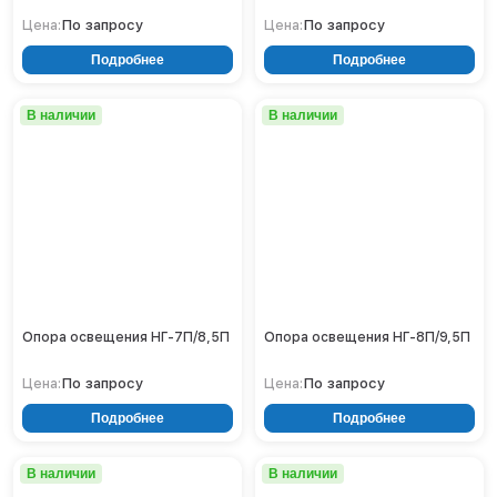
Нижнекамск
По запросу
По запросу
Цена:
Цена:
Нижний Новгород
Подробнее
Подробнее
Новосибирск
Норильск
В наличии
В наличии
Омск
Оренбург
Пермь
Петрозаводск
Ростов на Дону
Рязань
Самара
Санкт-Петербург
Опора освещения НГ-7П/8,5П
Опора освещения НГ-8П/9,5П
Саранск
Саратов
По запросу
По запросу
Цена:
Цена:
Севастополь
Подробнее
Подробнее
Симферополь
Сочи
В наличии
В наличии
Сургут