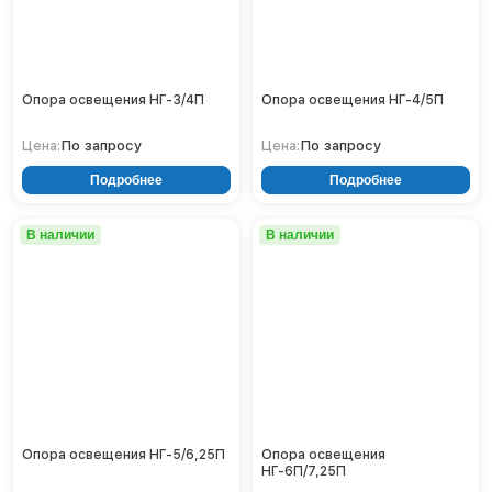
НФГ
Кронштейны
Воронеж
14
ОГК
Опоры контактной сети
16
Донецк
ОГКл
ОГКо
Винтовые сваи
Екатеринбург
ОГКп
Рамные опоры для дорожных знаков
Ижевск
ОГКу
Опора освещения НГ-3/4П
Опора освещения НГ-4/5П
Цоколи
Иркутск
ОГКф
ОМГ
Казань
По запросу
По запросу
Цена:
Цена:
ОНО
Кемерово
ОПФГ
Подробнее
Подробнее
Киров
ОСГК
ОСГКп
Краснодар
В наличии
В наличии
СТВ
Красноярск
СТВп
Курск
ТАНС (НПГ)
ТАНС (НФГ)
Липецк
Луганск
Мариуполь
Москва
Мурманск
Набережные Челны
Опора освещения НГ-5/6,25П
Опора освещения
Нефтеюганск
НГ-6П/7,25П
Нижневартовск