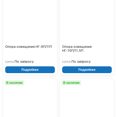
Тверь
Тольятти
Тула
Тюмень
Уфа
Хабаровск
Чебоксары
Челябинск
Опора освещения НГ-9П/11П
Опора освещения
НГ-10П/11,5П
Череповец
Чита
По запросу
По запросу
Цена:
Цена:
Ярославль
Подробнее
Подробнее
В наличии
В наличии