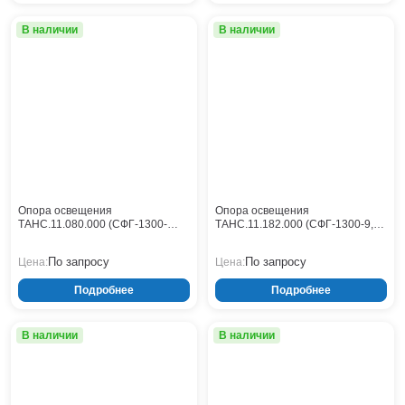
Тверь
Тольятти
В наличии
В наличии
Тула
Тюмень
Уфа
Хабаровск
Чебоксары
Челябинск
Череповец
Чита
Опора освещения
Опора освещения
Ярославль
ТАНС.11.080.000 (СФГ-1300-
ТАНС.11.182.000 (СФГ-1300-9,0-
10,0-01-ц)
01-ц)
По запросу
По запросу
Цена:
Цена:
Подробнее
Подробнее
В наличии
В наличии