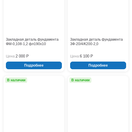
Тверь
Тольятти
Тула
Тюмень
Уфа
Хабаровск
Закладная деталь фундамента
Закладная деталь фундамента
Чебоксары
ФМ-0,108-1,2 фл190x10
ЗФ-20/4/К200-2,0
Челябинск
2 000 Р
6 100 Р
Цена:
Цена:
Череповец
Чита
Подробнее
Подробнее
Ярославль
В наличии
В наличии