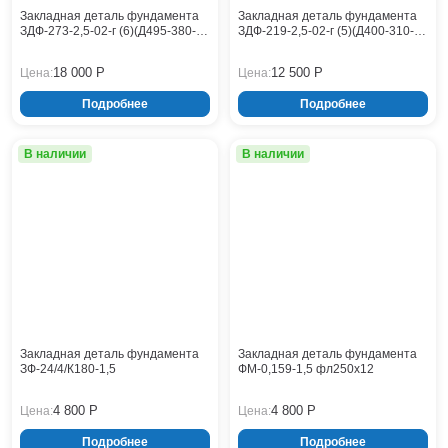
Кронштейны
Воронеж
Закладная деталь фундамента
Закладная деталь фундамента
ЗДФ-273-2,5-02-г (6)(Д495-380-
ЗДФ-219-2,5-02-г (5)(Д400-310-
Опоры контактной сети
Донецк
М30х8-16)
М24х8-14)
Винтовые сваи
Екатеринбург
18 000 Р
12 500 Р
Цена:
Цена:
Рамные опоры для дорожных знаков
Ижевск
Подробнее
Подробнее
Цоколи
Иркутск
Казань
В наличии
В наличии
Кемерово
Киров
Краснодар
Красноярск
Курск
Липецк
Луганск
Мариуполь
Москва
Закладная деталь фундамента
Закладная деталь фундамента
ЗФ-24/4/К180-1,5
ФМ-0,159-1,5 фл250x12
Мурманск
Набережные Челны
4 800 Р
4 800 Р
Цена:
Цена:
Нефтеюганск
Подробнее
Подробнее
Нижневартовск