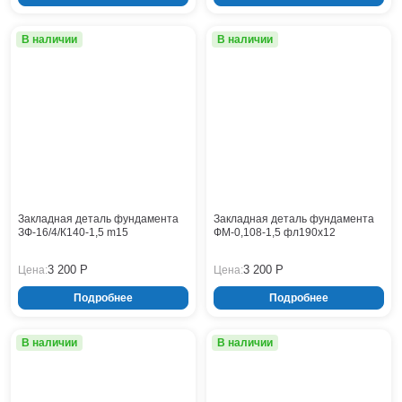
Нижнекамск
Нижний Новгород
В наличии
В наличии
Новосибирск
Норильск
Омск
Оренбург
Пермь
Петрозаводск
Ростов на Дону
Рязань
Закладная деталь фундамента
Закладная деталь фундамента
ЗФ-16/4/К140-1,5 m15
Самара
ФМ-0,108-1,5 фл190x12
Санкт-Петербург
3 200 Р
3 200 Р
Цена:
Цена:
Саранск
Саратов
Подробнее
Подробнее
Севастополь
Симферополь
В наличии
В наличии
Сочи
Сургут