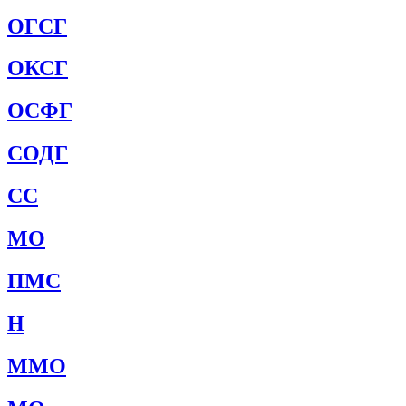
ОГСГ
ОКСГ
ОСФГ
СОДГ
СС
МО
ПМС
Н
ММО