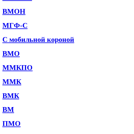
ВМОН
МГФ-С
С мобильной короной
ВМО
ММКПО
ММК
ВМК
ВМ
ПМО