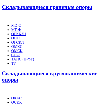
Складывающиеся граненые опоры
МО-С
МТ-Ф
ОГККЗН
ОГКС
ОГСКЛ
ОМКС
ОМСК
СОФ
ТАНС (П-ФГ)
ТГ
Складывающиеся круглоконические
опоры
ОККС
ОСКК