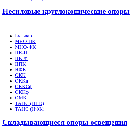
Несиловые круглоконические опоры
Бульвар
МНО-ПК
МНО-ФК
НК-П
НК-Ф
НПК
НФК
ОКК
ОККп
ОККСф
ОККф
ОМК
ТАНС (НПК)
ТАНС (НФК)
Складывающиеся опоры освещения