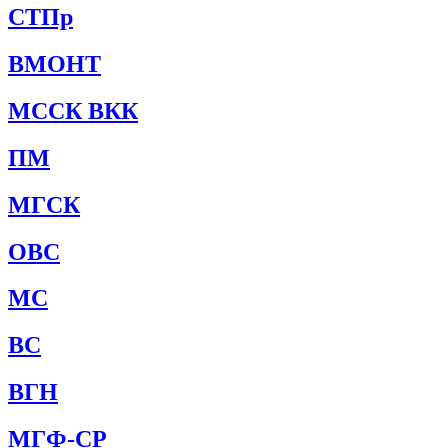
СТПр
ВМОНТ
МССК ВКК
ПМ
МГСК
ОВС
МС
ВС
ВГН
МГФ-СР