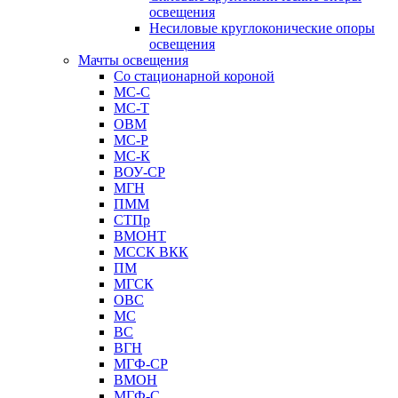
освещения
Несиловые круглоконические опоры
освещения
Мачты освещения
Со стационарной короной
МС-С
МС-Т
ОВМ
МС-Р
МС-К
ВОУ-СР
МГН
ПММ
СТПр
ВМОНТ
МССК ВКК
ПМ
МГСК
ОВС
МС
ВС
ВГН
МГФ-СР
ВМОН
МГФ-С