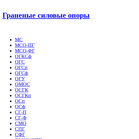
Граненые силовые опоры
МС
МСО-ПГ
МСО-ФГ
ОГКСф
ОГС
ОГСп
ОГСф
ОГУ
ОМОС
ОСГК
ОСГКп
ОСп
ОСф
СГ-П
СГ-Ф
СМО
СПГ
СФГ