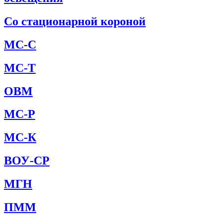
Со стационарной короной
МС-С
МС-Т
ОВМ
МС-Р
МС-К
ВОУ-СР
МГН
ПММ