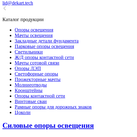
lid@dekart.tech
Каталог продукции
Oпоры oсвeщения
Мачты освещения
Закладные детали фундамента
Парковые опоры освещения
Светильники
Ж/Д опоры контактной сети
Мачты сотовой связи
Опоры ЛЭП
Светофорные опоры
Прожекторные мачты
Молниеотводы
Кронштейны
Опоры контактной сети
Винтовые сваи
Рамные опоры для дорожных знаков
Цоколи
Силовые опоры освещения