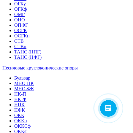
ОГКу
ОГКф
ОМГ
ОНО
ОПФГ
ОСГК
ОСГКп
СТВ
СТВп
ТАНС (НПГ)
ТАНС (НФГ)
Несиловые круглоконические опоры
Бульвар
МНО-ПК
МНО-ФК
НК-П
НК-Ф
НПК
НФК
ОКК
ОККп
ОККСф
ОККф