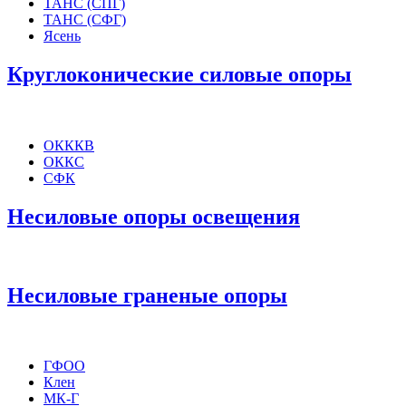
ТАНС (СПГ)
ТАНС (СФГ)
Ясень
Круглоконические силовые опоры
ОКККВ
ОККС
СФК
Несиловые опоры освещения
Несиловые граненые опоры
ГФОО
Клен
МК-Г