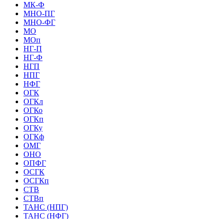
МК-Ф
МНО-ПГ
МНО-ФГ
МО
МОп
НГ-П
НГ-Ф
НГП
НПГ
НФГ
ОГК
ОГКл
ОГКо
ОГКп
ОГКу
ОГКф
ОМГ
ОНО
ОПФГ
ОСГК
ОСГКп
СТВ
СТВп
ТАНС (НПГ)
ТАНС (НФГ)