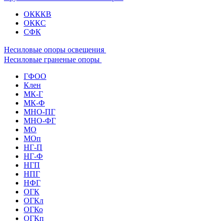
ОКККВ
ОККС
СФК
Несиловые опоры освещения
Несиловые граненые опоры
ГФОО
Клен
МК-Г
МК-Ф
МНО-ПГ
МНО-ФГ
МО
МОп
НГ-П
НГ-Ф
НГП
НПГ
НФГ
ОГК
ОГКл
ОГКо
ОГКп