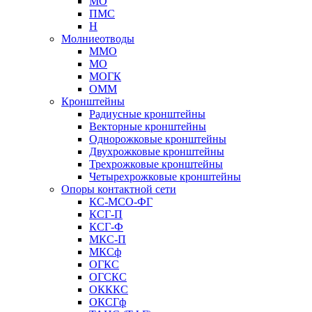
МО
ПМС
Н
Молниеотводы
ММО
МО
МОГК
ОММ
Кронштейны
Радиусные кронштейны
Векторные кронштейны
Однорожковые кронштейны
Двухрожковые кронштейны
Трехрожковые кронштейны
Четырехрожковые кронштейны
Опоры контактной сети
КС-МСО-ФГ
КСГ-П
КСГ-Ф
МКС-П
МКСф
ОГКС
ОГСКС
ОКККС
ОКСГф