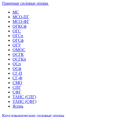
Граненые силовые опоры
МС
МСО-ПГ
МСО-ФГ
ОГКСф
ОГС
ОГСп
ОГСф
ОГУ
ОМОС
ОСГК
ОСГКп
ОСп
ОСф
СГ-П
СГ-Ф
СМО
СПГ
СФГ
ТАНС (СПГ)
ТАНС (СФГ)
Ясень
Круглоконические силовые опоры