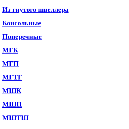
Из гнутого швеллера
Консольные
Поперечные
МГК
МГП
МГТГ
МШК
МШП
МШТШ