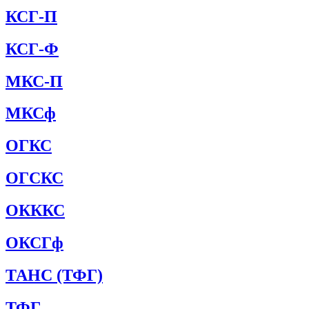
КСГ-П
КСГ-Ф
МКС-П
МКСф
ОГКС
ОГСКС
ОКККС
ОКСГф
ТАНС (ТФГ)
ТФГ