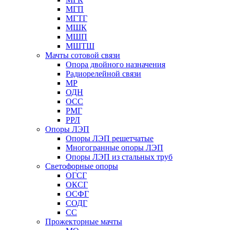
МГП
МГТГ
МШК
МШП
МШТШ
Мачты сотовой связи
Опора двойного назначения
Радиорелейной связи
МР
ОДН
ОСС
РМГ
РРЛ
Опоры ЛЭП
Опоры ЛЭП решетчатые
Многогранные опоры ЛЭП
Опоры ЛЭП из стальных труб
Светофорные опоры
ОГСГ
ОКСГ
ОСФГ
СОДГ
СС
Прожекторные мачты