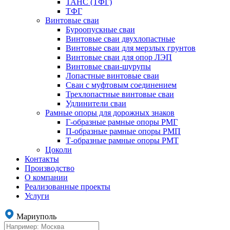
ТАНС (ТФГ)
ТФГ
Винтовые сваи
Буроопускные сваи
Винтовые сваи двухлопастные
Винтовые сваи для мерзлых грунтов
Винтовые сваи для опор ЛЭП
Винтовые сваи-шурупы
Лопастные винтовые сваи
Сваи с муфтовым соединением
Трехлопастные винтовые сваи
Удлинители сваи
Рамные опоры для дорожных знаков
Г-образные рамные опоры РМГ
П-образные рамные опоры РМП
Т-образные рамные опоры РМТ
Цоколи
Контакты
Производство
О компании
Реализованные проекты
Услуги
Мариуполь