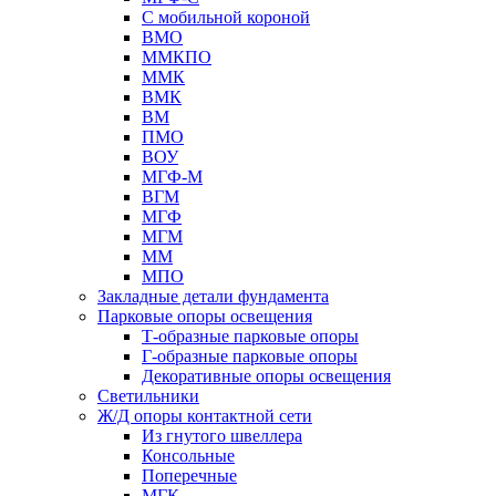
С мобильной короной
ВМО
ММКПО
ММК
ВМК
ВМ
ПМО
ВОУ
МГФ-М
ВГМ
МГФ
МГМ
ММ
МПО
Закладные детали фундамента
Парковые опоры освещения
Т-образные парковые опоры
Г-образные парковые опоры
Декоративные опоры освещения
Светильники
Ж/Д опоры контактной сети
Из гнутого швеллера
Консольные
Поперечные
МГК