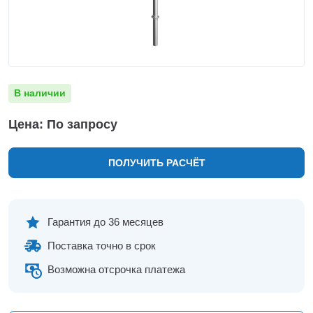
Нижнекамск
Нижний Новгород
Новосибирск
Норильск
Омск
В наличии
Оренбург
Пермь
Цена: По запросу
Петрозаводск
Ростов на Дону
ПОЛУЧИТЬ РАСЧЁТ
Рязань
Самара
Санкт-Петербург
Саранск
Гарантия до 36 месяцев
Саратов
Поставка точно в срок
Севастополь
Симферополь
Возможна отсрочка платежа
Сочи
Сургут