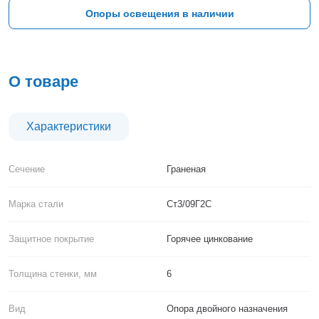
Тверь
Опоры освещения в наличии
Тольятти
Тула
Тюмень
Уфа
О товаре
Хабаровск
Чебоксары
Челябинск
Характеристики
Череповец
Чита
Сечение
Граненая
Ярославль
Марка стали
Ст3/09Г2С
Защитное покрытие
Горячее цинкование
Толщина стенки, мм
6
Вид
Опора двойного назначения