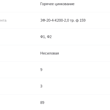
Горячее цинкование
ента
ЗФ-20-4-К200-2,0 тр. ф 159
Ф1, Ф2
Несиловая
9
3
89