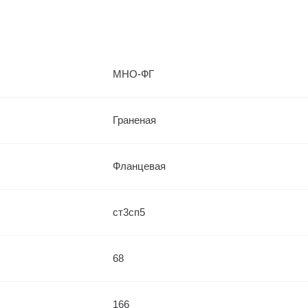
МНО-ФГ
Граненая
Фланцевая
ст3сп5
68
166