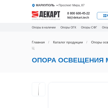
МАРИУПОЛЬ
Проспект Мира, 87
8 800 600-45-22
lid@dekart.tech
Опоры в наличии
Опоры ОГК
Опоры СФГ
Опо
Главная
Каталог продукции
Oпоры oс
Ц
ОПОРА ОСВЕЩЕНИЯ М