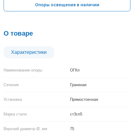
Тверь
Опоры освещения в наличии
Тольятти
Тула
Тюмень
Уфа
О товаре
Хабаровск
Чебоксары
Челябинск
Характеристики
Череповец
Чита
Наименование опоры
ОГКп
Ярославль
Сечение
Граненая
Установка
Прямостоечная
Марка стали
ст3сп5
Верхний диаметр Ø, мм
75