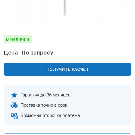
Нижнекамск
Нижний Новгород
Новосибирск
Норильск
Омск
В наличии
Оренбург
Пермь
Цена: По запросу
Петрозаводск
Ростов на Дону
ПОЛУЧИТЬ РАСЧЁТ
Рязань
Самара
Санкт-Петербург
Саранск
Гарантия до 36 месяцев
Саратов
Поставка точно в срок
Севастополь
Симферополь
Возможна отсрочка платежа
Сочи
Сургут