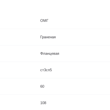
ОМГ
Граненая
Фланцевая
ст3сп5
60
108