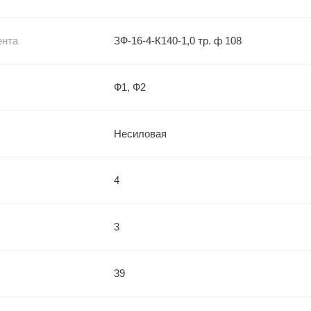
ента
ЗФ-16-4-К140-1,0 тр. ф 108
Ф1, Ф2
Несиловая
4
3
39