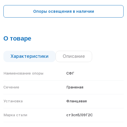
Тверь
Тольятти
Опоры освещения в наличии
Тула
Тюмень
Уфа
Хабаровск
О товаре
Чебоксары
Челябинск
Череповец
Характеристики
Описание
Чита
Ярославль
Наименование опоры
СФГ
Сечение
Граненая
Установка
Фланцевая
Марка стали
ст3сп5/09Г2С