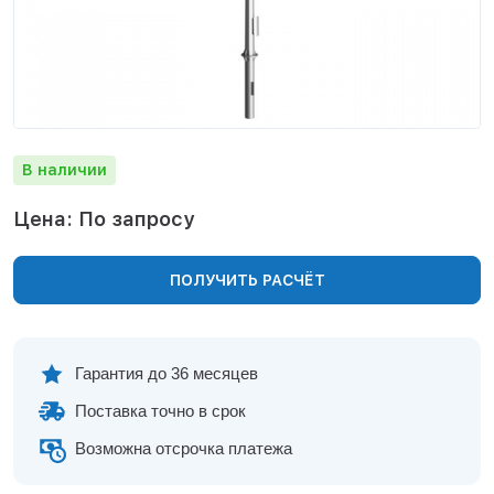
Нижнекамск
Нижний Новгород
Новосибирск
Норильск
Омск
Оренбург
В наличии
Пермь
Петрозаводск
Цена: По запросу
Ростов на Дону
Рязань
ПОЛУЧИТЬ РАСЧЁТ
Самара
Санкт-Петербург
Саранск
Саратов
Гарантия до 36 месяцев
Севастополь
Поставка точно в срок
Симферополь
Сочи
Возможна отсрочка платежа
Сургут