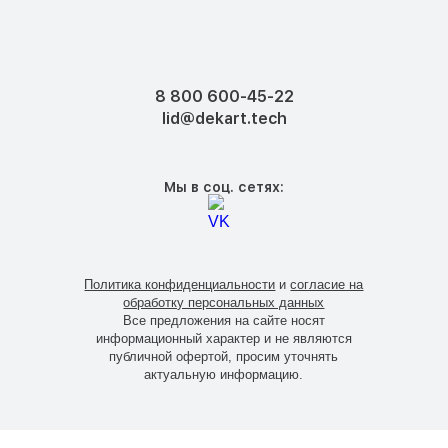
Чертеж опоры СФГ-1000-8,0-02
Ветровой район установки:
8 800 600-45-22
Монтаж питающего кабеля:
lid@dekart.tech
Тип монтажа:
Мы в соц. сетях:
Высота опоры СФГ-1000-8,0-02:
Покрытие опоры СФГ:
Политика конфиденциальности
и
согласие на
обработку персональных данных
Все предложения на сайте носят
информационный характер и не являются
публичной офертой, просим уточнять
актуальную информацию.