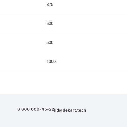
375
600
500
1300
8 800 600-45-22
lid@dekart.tech